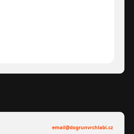
email@dogrunvrchlabi.cz